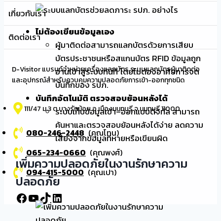
เกี่ยวกับเรา
ไม่ต้องเขียนข้อมูลเอง
ติดต่อเรา
ผู้มาติดต่อสามารถแลกบัตรด้วยการเสียบ
บัตรประชาชนหรือสแกนบัตร RFID ข้อมูลถูก
D-Visitor แบรนด์จำหน่ายเครื่องแลกบัตร ระบบแลกบัตรผู้มาติดต่อ
อ่านเข้าสู่ระบบทันที โดยไม่ต้องอาศัยการจด
และอุปกรณ์สำหรับควบคุมความปลอดภัยการเข้า-ออกทุกชนิด
บันทึกของ รปภ.
บันทึกอัตโนมัติ ตรวจสอบย้อนหลังได้
111/47 ม.3 ต.บางรักน้อย อ.เมืองนนทบุรี จ.นนทบุรี 11000
ระบบเก็บข้อมูลเข้า–ออกแบบดิจิทัล สามารถ
ค้นหาและตรวจสอบย้อนหลังได้ง่าย ลดความ
080-246-2448
(คุณโทน)
เสี่ยงจากข้อมูลที่หายหรือเขียนผิด
065-234-0660
(คุณพงศ์)
เพิ่มความปลอดภัยในงานรักษาความ
094-415-5000
(คุณเปา)
ปลอดภัย
Facebook
YouTube
TikTok
LinkedIn