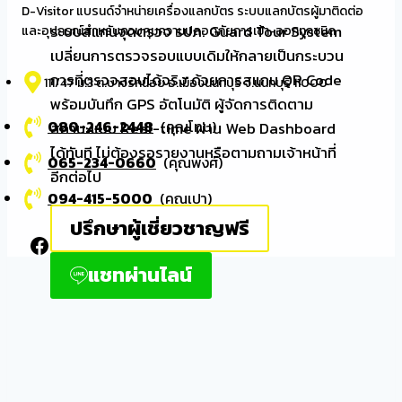
D-Visitor แบรนด์จำหน่ายเครื่องแลกบัตร ระบบแลกบัตรผู้มาติดต่อ
ระบบสแกนจุดตรวจ รปภ. Guard Tour System
และอุปกรณ์สำหรับควบคุมความปลอดภัยการเข้า-ออกทุกชนิด
เปลี่ยนการตรวจรอบแบบเดิมให้กลายเป็นกระบวน
การที่ตรวจสอบได้จริง ด้วยการสแกน QR Code
111/47 ม.3 ต.บางรักน้อย อ.เมืองนนทบุรี จ.นนทบุรี 11000
พร้อมบันทึก GPS อัตโนมัติ ผู้จัดการติดตาม
080-246-2448
(คุณโทน)
สถานะแบบ Real-time ผ่าน Web Dashboard
ได้ทันที ไม่ต้องรอรายงานหรือตามถามเจ้าหน้าที่
065-234-0660
(คุณพงศ์)
อีกต่อไป
094-415-5000
(คุณเปา)
ปรึกษาผู้เชี่ยวชาญฟรี
Facebook
YouTube
TikTok
LinkedIn
แชทผ่านไลน์