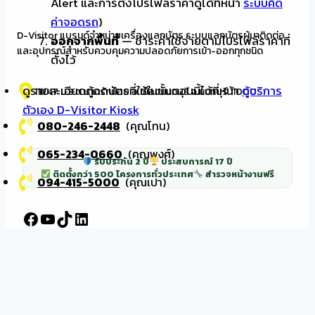
Alert และการตั้งโปรไฟล์ราคาดูได้ที่หน้า
ระบบคิด
ค่าจอดรถ
)
D-Visitor แบรนด์จำหน่ายเครื่องแลกบัตร ระบบแลกบัตรผู้มาติดต่อ
ออกจากพื้นที่
— ชำระค่าใช้จ่ายตามโปรไฟล์ราคาที่
และอุปกรณ์สำหรับควบคุมความปลอดภัยการเข้า-ออกทุกชนิด
ตั้งไว้
ดูรายละเอียดตู้กดบัตรที่ใช้ในขั้นตอนนี้ได้ที่หน้า
ตู้บริการ
111/47 ม.3 ต.บางรักน้อย อ.เมืองนนทบุรี จ.นนทบุรี 11000
ตัวเอง D-Visitor Kiosk
080-246-2448
(คุณโทน)
065-234-0660
(คุณพงศ์)
รับประกัน 2 ปี
ประสบการณ์ 17 ปี
ติดตั้งกว่า 500 โครงการทั่วประเทศ
สำรวจหน้างานฟรี
094-415-5000
(คุณเปา)
Facebook
YouTube
TikTok
LinkedIn