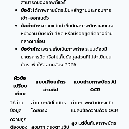
สามารถของซอฟต์แวร์
ข้อดี:
ได้ภาพถ่ายบัตรเป็นหลักฐานประกอบการ
เข้า–ออกในตัว
ข้อจำกัด:
ความแม่นยำขึ้นกับสภาพบัตรและแสง
หน้างาน บัตรเก่า สีซีด หรือมีรอยขูดขีดอาจอ่าน
คลาดเคลื่อน
ข้อจำกัด:
เพราะเก็บเป็นภาพถ่าย ระบบต้องมี
มาตรการปิดหรือไม่เก็บข้อมูลส่วนที่ไม่จำเป็นบน
บัตร เพื่อให้สอดคล้อง PDPA
หัวข้อ
แบบเสียบบัตร
แบบถ่ายภาพบัตร AI
เปรียบ
อ่านชิป
OCR
เทียบ
วิธีอ่าน
อ่านจากชิปในบัตร
ถ่ายภาพหน้าบัตรแล้ว
ข้อมูล
โดยตรง
แปลงข้อความด้วย OCR
ความถูก
สูง แต่ขึ้นกับสภาพบัตร
ต้องของ
สูงมาก ตรงตามชิป